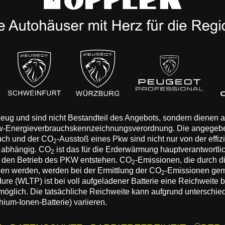
rzeug und sind nicht Bestandteil des Angebots, sondern dienen
Pkw-Energieverbrauchskennzeichnungsverordnung. Die angegeb
auch und der CO
-Ausstoß eines Pkw sind nicht nur von der effi
2
n abhängig. CO
ist das für die Erderwärmung hauptverantwortli
2
 den Betrieb des PKW entstehen. CO
-Emissionen, die durch d
2
eden werden, werden bei der Ermittlung der CO
-Emissionen gem
2
 (WLTP) ist bei voll aufgeladener Batterie eine Reichweite bis
 möglich. Die tatsächliche Reichweite kann aufgrund unterschie
hium-Ionen-Batterie) variieren.