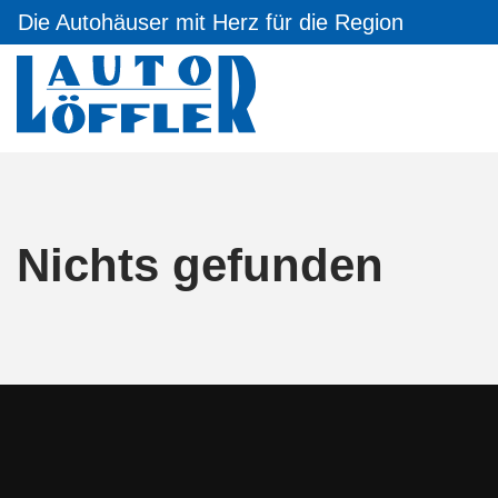
Die Autohäuser mit Herz für die Region
Nichts gefunden