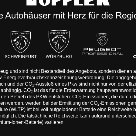
rzeug und sind nicht Bestandteil des Angebots, sondern dienen
Pkw-Energieverbrauchskennzeichnungsverordnung. Die angegeb
auch und der CO
-Ausstoß eines Pkw sind nicht nur von der effi
2
n abhängig. CO
ist das für die Erderwärmung hauptverantwortli
2
 den Betrieb des PKW entstehen. CO
-Emissionen, die durch d
2
eden werden, werden bei der Ermittlung der CO
-Emissionen gem
2
 (WLTP) ist bei voll aufgeladener Batterie eine Reichweite bis
 möglich. Die tatsächliche Reichweite kann aufgrund unterschie
hium-Ionen-Batterie) variieren.