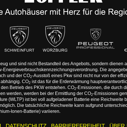
rzeug und sind nicht Bestandteil des Angebots, sondern dienen
Pkw-Energieverbrauchskennzeichnungsverordnung. Die angegeb
auch und der CO
-Ausstoß eines Pkw sind nicht nur von der effi
2
n abhängig. CO
ist das für die Erderwärmung hauptverantwortli
2
 den Betrieb des PKW entstehen. CO
-Emissionen, die durch d
2
eden werden, werden bei der Ermittlung der CO
-Emissionen gem
2
 (WLTP) ist bei voll aufgeladener Batterie eine Reichweite bis
 möglich. Die tatsächliche Reichweite kann aufgrund unterschie
hium-Ionen-Batterie) variieren.
M
DATENSCHUTZ
BARRIEREFREIHEIT
ÜBER