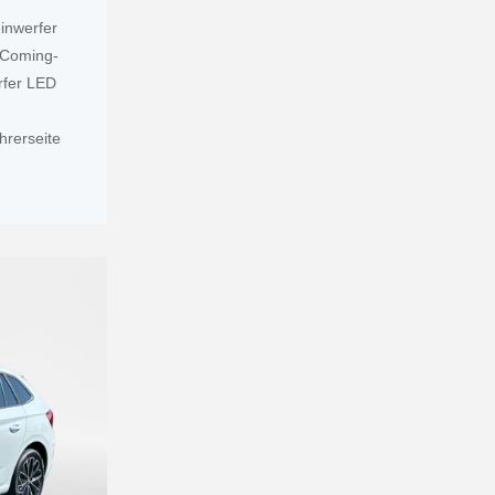
inwerfer
r Coming-
rfer LED
hrerseite