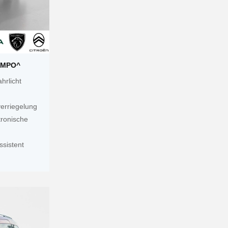
TEMPO^
hrlicht
verriegelung
ronische
ssistent