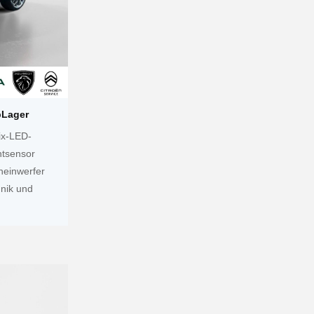
bLager
ix-LED-
htsensor
heinwerfer
hnik und