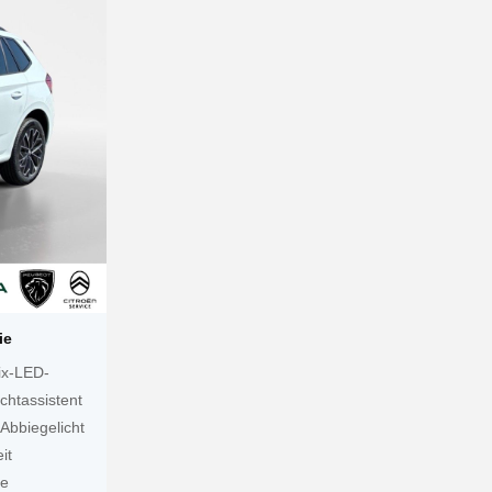
ie
ix-LED-
chtassistent
Abbiegelicht
it
te