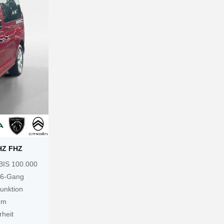
HZ FHZ
IS 100.000
 6-Gang
unktion
em
rheit