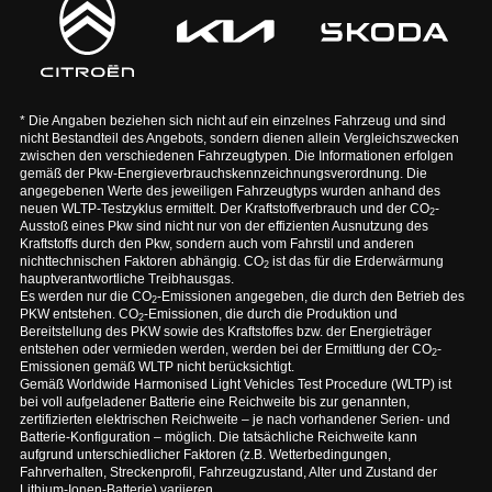
* Die Angaben beziehen sich nicht auf ein einzelnes Fahrzeug und sind
nicht Bestandteil des Angebots, sondern dienen allein Vergleichszwecken
zwischen den verschiedenen Fahrzeugtypen. Die Informationen erfolgen
gemäß der Pkw-Energieverbrauchskennzeichnungsverordnung. Die
angegebenen Werte des jeweiligen Fahrzeugtyps wurden anhand des
neuen WLTP-Testzyklus ermittelt. Der Kraftstoffverbrauch und der CO
-
2
Ausstoß eines Pkw sind nicht nur von der effizienten Ausnutzung des
Kraftstoffs durch den Pkw, sondern auch vom Fahrstil und anderen
nichttechnischen Faktoren abhängig. CO
ist das für die Erderwärmung
2
hauptverantwortliche Treibhausgas.
Es werden nur die CO
-Emissionen angegeben, die durch den Betrieb des
2
PKW entstehen. CO
-Emissionen, die durch die Produktion und
2
Bereitstellung des PKW sowie des Kraftstoffes bzw. der Energieträger
entstehen oder vermieden werden, werden bei der Ermittlung der CO
-
2
Emissionen gemäß WLTP nicht berücksichtigt.
Gemäß Worldwide Harmonised Light Vehicles Test Procedure (WLTP) ist
bei voll aufgeladener Batterie eine Reichweite bis zur genannten,
zertifizierten elektrischen Reichweite – je nach vorhandener Serien- und
Batterie-Konfiguration – möglich. Die tatsächliche Reichweite kann
aufgrund unterschiedlicher Faktoren (z.B. Wetterbedingungen,
Fahrverhalten, Streckenprofil, Fahrzeugzustand, Alter und Zustand der
Lithium-Ionen-Batterie) variieren.