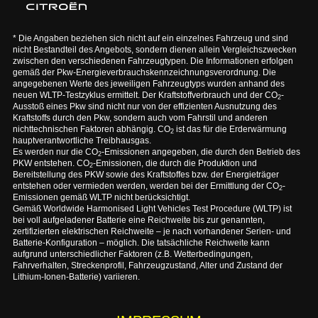
* Die Angaben beziehen sich nicht auf ein einzelnes Fahrzeug und sind
nicht Bestandteil des Angebots, sondern dienen allein Vergleichszwecken
zwischen den verschiedenen Fahrzeugtypen. Die Informationen erfolgen
gemäß der Pkw-Energieverbrauchskennzeichnungsverordnung. Die
angegebenen Werte des jeweiligen Fahrzeugtyps wurden anhand des
neuen WLTP-Testzyklus ermittelt. Der Kraftstoffverbrauch und der CO
-
2
Ausstoß eines Pkw sind nicht nur von der effizienten Ausnutzung des
Kraftstoffs durch den Pkw, sondern auch vom Fahrstil und anderen
nichttechnischen Faktoren abhängig. CO
ist das für die Erderwärmung
2
hauptverantwortliche Treibhausgas.
Es werden nur die CO
-Emissionen angegeben, die durch den Betrieb des
2
PKW entstehen. CO
-Emissionen, die durch die Produktion und
2
Bereitstellung des PKW sowie des Kraftstoffes bzw. der Energieträger
entstehen oder vermieden werden, werden bei der Ermittlung der CO
-
2
Emissionen gemäß WLTP nicht berücksichtigt.
Gemäß Worldwide Harmonised Light Vehicles Test Procedure (WLTP) ist
bei voll aufgeladener Batterie eine Reichweite bis zur genannten,
zertifizierten elektrischen Reichweite – je nach vorhandener Serien- und
Batterie-Konfiguration – möglich. Die tatsächliche Reichweite kann
aufgrund unterschiedlicher Faktoren (z.B. Wetterbedingungen,
Fahrverhalten, Streckenprofil, Fahrzeugzustand, Alter und Zustand der
Lithium-Ionen-Batterie) variieren.