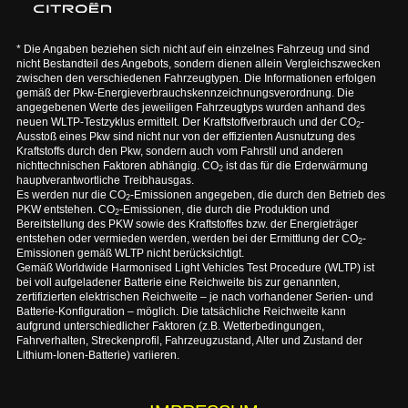
* Die Angaben beziehen sich nicht auf ein einzelnes Fahrzeug und sind
nicht Bestandteil des Angebots, sondern dienen allein Vergleichszwecken
zwischen den verschiedenen Fahrzeugtypen. Die Informationen erfolgen
gemäß der Pkw-Energieverbrauchskennzeichnungsverordnung. Die
angegebenen Werte des jeweiligen Fahrzeugtyps wurden anhand des
neuen WLTP-Testzyklus ermittelt. Der Kraftstoffverbrauch und der CO
-
2
Ausstoß eines Pkw sind nicht nur von der effizienten Ausnutzung des
Kraftstoffs durch den Pkw, sondern auch vom Fahrstil und anderen
nichttechnischen Faktoren abhängig. CO
ist das für die Erderwärmung
2
hauptverantwortliche Treibhausgas.
Es werden nur die CO
-Emissionen angegeben, die durch den Betrieb des
2
PKW entstehen. CO
-Emissionen, die durch die Produktion und
2
Bereitstellung des PKW sowie des Kraftstoffes bzw. der Energieträger
entstehen oder vermieden werden, werden bei der Ermittlung der CO
-
2
Emissionen gemäß WLTP nicht berücksichtigt.
Gemäß Worldwide Harmonised Light Vehicles Test Procedure (WLTP) ist
bei voll aufgeladener Batterie eine Reichweite bis zur genannten,
zertifizierten elektrischen Reichweite – je nach vorhandener Serien- und
Batterie-Konfiguration – möglich. Die tatsächliche Reichweite kann
aufgrund unterschiedlicher Faktoren (z.B. Wetterbedingungen,
Fahrverhalten, Streckenprofil, Fahrzeugzustand, Alter und Zustand der
Lithium-Ionen-Batterie) variieren.