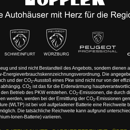
rzeug und sind nicht Bestandteil des Angebots, sondern dienen
Pkw-Energieverbrauchskennzeichnungsverordnung. Die angegeb
auch und der CO
-Ausstoß eines Pkw sind nicht nur von der effi
2
n abhängig. CO
ist das für die Erderwärmung hauptverantwortli
2
 den Betrieb des PKW entstehen. CO
-Emissionen, die durch d
2
eden werden, werden bei der Ermittlung der CO
-Emissionen gem
2
 (WLTP) ist bei voll aufgeladener Batterie eine Reichweite bis
 möglich. Die tatsächliche Reichweite kann aufgrund unterschie
hium-Ionen-Batterie) variieren.