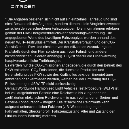
* Die Angaben beziehen sich nicht auf ein einzelnes Fahrzeug und sind
nicht Bestandteil des Angebots, sondern dienen allein Vergleichszwecken
zwischen den verschiedenen Fahrzeugtypen. Die Informationen erfolgen
gemäß der Pkw-Energieverbrauchskennzeichnungsverordnung. Die
angegebenen Werte des jeweiligen Fahrzeugtyps wurden anhand des
neuen WLTP-Testzyklus ermittelt. Der Kraftstoffverbrauch und der CO
-
2
Ausstoß eines Pkw sind nicht nur von der effizienten Ausnutzung des
Kraftstoffs durch den Pkw, sondern auch vom Fahrstil und anderen
nichttechnischen Faktoren abhängig. CO
ist das für die Erderwärmung
2
hauptverantwortliche Treibhausgas.
Es werden nur die CO
-Emissionen angegeben, die durch den Betrieb des
2
PKW entstehen. CO
-Emissionen, die durch die Produktion und
2
Bereitstellung des PKW sowie des Kraftstoffes bzw. der Energieträger
entstehen oder vermieden werden, werden bei der Ermittlung der CO
-
2
Emissionen gemäß WLTP nicht berücksichtigt.
Gemäß Worldwide Harmonised Light Vehicles Test Procedure (WLTP) ist
bei voll aufgeladener Batterie eine Reichweite bis zur genannten,
zertifizierten elektrischen Reichweite – je nach vorhandener Serien- und
Batterie-Konfiguration – möglich. Die tatsächliche Reichweite kann
aufgrund unterschiedlicher Faktoren (z.B. Wetterbedingungen,
Fahrverhalten, Streckenprofil, Fahrzeugzustand, Alter und Zustand der
Lithium-Ionen-Batterie) variieren.