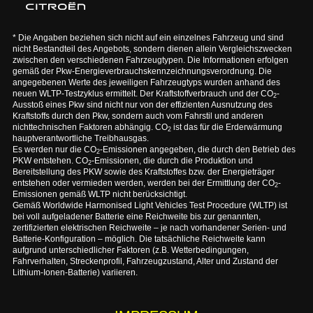
* Die Angaben beziehen sich nicht auf ein einzelnes Fahrzeug und sind
nicht Bestandteil des Angebots, sondern dienen allein Vergleichszwecken
zwischen den verschiedenen Fahrzeugtypen. Die Informationen erfolgen
gemäß der Pkw-Energieverbrauchskennzeichnungsverordnung. Die
angegebenen Werte des jeweiligen Fahrzeugtyps wurden anhand des
neuen WLTP-Testzyklus ermittelt. Der Kraftstoffverbrauch und der CO
-
2
Ausstoß eines Pkw sind nicht nur von der effizienten Ausnutzung des
Kraftstoffs durch den Pkw, sondern auch vom Fahrstil und anderen
nichttechnischen Faktoren abhängig. CO
ist das für die Erderwärmung
2
hauptverantwortliche Treibhausgas.
Es werden nur die CO
-Emissionen angegeben, die durch den Betrieb des
2
PKW entstehen. CO
-Emissionen, die durch die Produktion und
2
Bereitstellung des PKW sowie des Kraftstoffes bzw. der Energieträger
entstehen oder vermieden werden, werden bei der Ermittlung der CO
-
2
Emissionen gemäß WLTP nicht berücksichtigt.
Gemäß Worldwide Harmonised Light Vehicles Test Procedure (WLTP) ist
bei voll aufgeladener Batterie eine Reichweite bis zur genannten,
zertifizierten elektrischen Reichweite – je nach vorhandener Serien- und
Batterie-Konfiguration – möglich. Die tatsächliche Reichweite kann
aufgrund unterschiedlicher Faktoren (z.B. Wetterbedingungen,
Fahrverhalten, Streckenprofil, Fahrzeugzustand, Alter und Zustand der
Lithium-Ionen-Batterie) variieren.