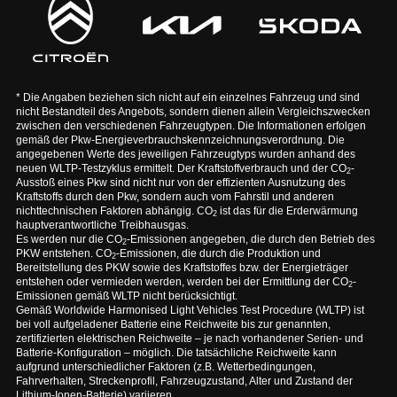
* Die Angaben beziehen sich nicht auf ein einzelnes Fahrzeug und sind
nicht Bestandteil des Angebots, sondern dienen allein Vergleichszwecken
zwischen den verschiedenen Fahrzeugtypen. Die Informationen erfolgen
gemäß der Pkw-Energieverbrauchskennzeichnungsverordnung. Die
angegebenen Werte des jeweiligen Fahrzeugtyps wurden anhand des
neuen WLTP-Testzyklus ermittelt. Der Kraftstoffverbrauch und der CO
-
2
Ausstoß eines Pkw sind nicht nur von der effizienten Ausnutzung des
Kraftstoffs durch den Pkw, sondern auch vom Fahrstil und anderen
nichttechnischen Faktoren abhängig. CO
ist das für die Erderwärmung
2
hauptverantwortliche Treibhausgas.
Es werden nur die CO
-Emissionen angegeben, die durch den Betrieb des
2
PKW entstehen. CO
-Emissionen, die durch die Produktion und
2
Bereitstellung des PKW sowie des Kraftstoffes bzw. der Energieträger
entstehen oder vermieden werden, werden bei der Ermittlung der CO
-
2
Emissionen gemäß WLTP nicht berücksichtigt.
Gemäß Worldwide Harmonised Light Vehicles Test Procedure (WLTP) ist
bei voll aufgeladener Batterie eine Reichweite bis zur genannten,
zertifizierten elektrischen Reichweite – je nach vorhandener Serien- und
Batterie-Konfiguration – möglich. Die tatsächliche Reichweite kann
aufgrund unterschiedlicher Faktoren (z.B. Wetterbedingungen,
Fahrverhalten, Streckenprofil, Fahrzeugzustand, Alter und Zustand der
Lithium-Ionen-Batterie) variieren.