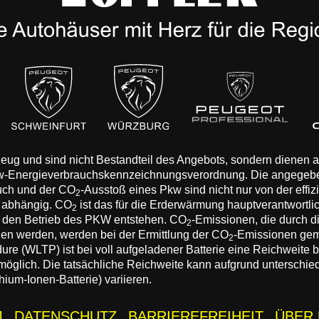
rzeug und sind nicht Bestandteil des Angebots, sondern dienen
Pkw-Energieverbrauchskennzeichnungsverordnung. Die angegeb
auch und der CO
-Ausstoß eines Pkw sind nicht nur von der effi
2
n abhängig. CO
ist das für die Erderwärmung hauptverantwortli
2
 den Betrieb des PKW entstehen. CO
-Emissionen, die durch d
2
eden werden, werden bei der Ermittlung der CO
-Emissionen gem
2
 (WLTP) ist bei voll aufgeladener Batterie eine Reichweite bis
 möglich. Die tatsächliche Reichweite kann aufgrund unterschie
hium-Ionen-Batterie) variieren.
M
DATENSCHUTZ
BARRIEREFREIHEIT
ÜBER