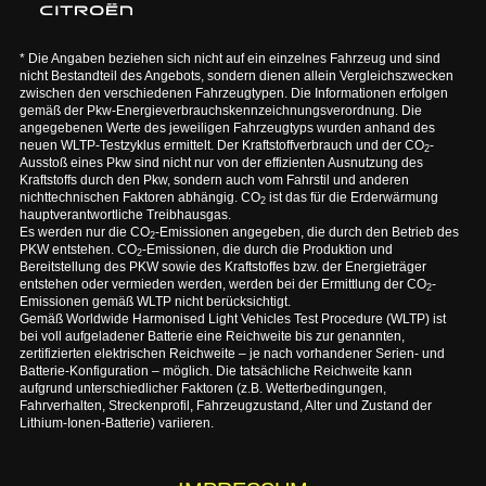
* Die Angaben beziehen sich nicht auf ein einzelnes Fahrzeug und sind
nicht Bestandteil des Angebots, sondern dienen allein Vergleichszwecken
zwischen den verschiedenen Fahrzeugtypen. Die Informationen erfolgen
gemäß der Pkw-Energieverbrauchskennzeichnungsverordnung. Die
angegebenen Werte des jeweiligen Fahrzeugtyps wurden anhand des
neuen WLTP-Testzyklus ermittelt. Der Kraftstoffverbrauch und der CO
-
2
Ausstoß eines Pkw sind nicht nur von der effizienten Ausnutzung des
Kraftstoffs durch den Pkw, sondern auch vom Fahrstil und anderen
nichttechnischen Faktoren abhängig. CO
ist das für die Erderwärmung
2
hauptverantwortliche Treibhausgas.
Es werden nur die CO
-Emissionen angegeben, die durch den Betrieb des
2
PKW entstehen. CO
-Emissionen, die durch die Produktion und
2
Bereitstellung des PKW sowie des Kraftstoffes bzw. der Energieträger
entstehen oder vermieden werden, werden bei der Ermittlung der CO
-
2
Emissionen gemäß WLTP nicht berücksichtigt.
Gemäß Worldwide Harmonised Light Vehicles Test Procedure (WLTP) ist
bei voll aufgeladener Batterie eine Reichweite bis zur genannten,
zertifizierten elektrischen Reichweite – je nach vorhandener Serien- und
Batterie-Konfiguration – möglich. Die tatsächliche Reichweite kann
aufgrund unterschiedlicher Faktoren (z.B. Wetterbedingungen,
Fahrverhalten, Streckenprofil, Fahrzeugzustand, Alter und Zustand der
Lithium-Ionen-Batterie) variieren.