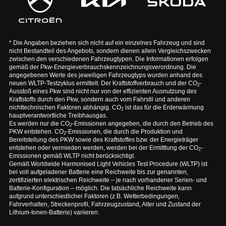
* Die Angaben beziehen sich nicht auf ein einzelnes Fahrzeug und sind
nicht Bestandteil des Angebots, sondern dienen allein Vergleichszwecken
zwischen den verschiedenen Fahrzeugtypen. Die Informationen erfolgen
gemäß der Pkw-Energieverbrauchskennzeichnungsverordnung. Die
angegebenen Werte des jeweiligen Fahrzeugtyps wurden anhand des
neuen WLTP-Testzyklus ermittelt. Der Kraftstoffverbrauch und der CO
-
2
Ausstoß eines Pkw sind nicht nur von der effizienten Ausnutzung des
Kraftstoffs durch den Pkw, sondern auch vom Fahrstil und anderen
nichttechnischen Faktoren abhängig. CO
ist das für die Erderwärmung
2
hauptverantwortliche Treibhausgas.
Es werden nur die CO
-Emissionen angegeben, die durch den Betrieb des
2
PKW entstehen. CO
-Emissionen, die durch die Produktion und
2
Bereitstellung des PKW sowie des Kraftstoffes bzw. der Energieträger
entstehen oder vermieden werden, werden bei der Ermittlung der CO
-
2
Emissionen gemäß WLTP nicht berücksichtigt.
Gemäß Worldwide Harmonised Light Vehicles Test Procedure (WLTP) ist
bei voll aufgeladener Batterie eine Reichweite bis zur genannten,
zertifizierten elektrischen Reichweite – je nach vorhandener Serien- und
Batterie-Konfiguration – möglich. Die tatsächliche Reichweite kann
aufgrund unterschiedlicher Faktoren (z.B. Wetterbedingungen,
Fahrverhalten, Streckenprofil, Fahrzeugzustand, Alter und Zustand der
Lithium-Ionen-Batterie) variieren.