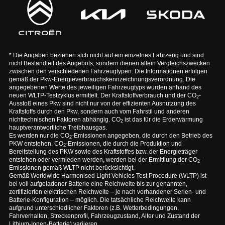
* Die Angaben beziehen sich nicht auf ein einzelnes Fahrzeug und sind
nicht Bestandteil des Angebots, sondern dienen allein Vergleichszwecken
zwischen den verschiedenen Fahrzeugtypen. Die Informationen erfolgen
gemäß der Pkw-Energieverbrauchskennzeichnungsverordnung. Die
angegebenen Werte des jeweiligen Fahrzeugtyps wurden anhand des
neuen WLTP-Testzyklus ermittelt. Der Kraftstoffverbrauch und der CO
-
2
Ausstoß eines Pkw sind nicht nur von der effizienten Ausnutzung des
Kraftstoffs durch den Pkw, sondern auch vom Fahrstil und anderen
nichttechnischen Faktoren abhängig. CO
ist das für die Erderwärmung
2
hauptverantwortliche Treibhausgas.
Es werden nur die CO
-Emissionen angegeben, die durch den Betrieb des
2
PKW entstehen. CO
-Emissionen, die durch die Produktion und
2
Bereitstellung des PKW sowie des Kraftstoffes bzw. der Energieträger
entstehen oder vermieden werden, werden bei der Ermittlung der CO
-
2
Emissionen gemäß WLTP nicht berücksichtigt.
Gemäß Worldwide Harmonised Light Vehicles Test Procedure (WLTP) ist
bei voll aufgeladener Batterie eine Reichweite bis zur genannten,
zertifizierten elektrischen Reichweite – je nach vorhandener Serien- und
Batterie-Konfiguration – möglich. Die tatsächliche Reichweite kann
aufgrund unterschiedlicher Faktoren (z.B. Wetterbedingungen,
Fahrverhalten, Streckenprofil, Fahrzeugzustand, Alter und Zustand der
Lithium-Ionen-Batterie) variieren.