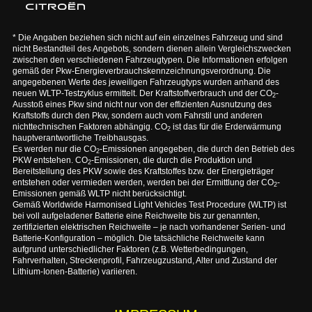
* Die Angaben beziehen sich nicht auf ein einzelnes Fahrzeug und sind
nicht Bestandteil des Angebots, sondern dienen allein Vergleichszwecken
zwischen den verschiedenen Fahrzeugtypen. Die Informationen erfolgen
gemäß der Pkw-Energieverbrauchskennzeichnungsverordnung. Die
angegebenen Werte des jeweiligen Fahrzeugtyps wurden anhand des
neuen WLTP-Testzyklus ermittelt. Der Kraftstoffverbrauch und der CO
-
2
Ausstoß eines Pkw sind nicht nur von der effizienten Ausnutzung des
Kraftstoffs durch den Pkw, sondern auch vom Fahrstil und anderen
nichttechnischen Faktoren abhängig. CO
ist das für die Erderwärmung
2
hauptverantwortliche Treibhausgas.
Es werden nur die CO
-Emissionen angegeben, die durch den Betrieb des
2
PKW entstehen. CO
-Emissionen, die durch die Produktion und
2
Bereitstellung des PKW sowie des Kraftstoffes bzw. der Energieträger
entstehen oder vermieden werden, werden bei der Ermittlung der CO
-
2
Emissionen gemäß WLTP nicht berücksichtigt.
Gemäß Worldwide Harmonised Light Vehicles Test Procedure (WLTP) ist
bei voll aufgeladener Batterie eine Reichweite bis zur genannten,
zertifizierten elektrischen Reichweite – je nach vorhandener Serien- und
Batterie-Konfiguration – möglich. Die tatsächliche Reichweite kann
aufgrund unterschiedlicher Faktoren (z.B. Wetterbedingungen,
Fahrverhalten, Streckenprofil, Fahrzeugzustand, Alter und Zustand der
Lithium-Ionen-Batterie) variieren.