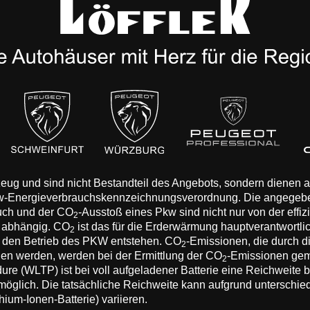
rzeug und sind nicht Bestandteil des Angebots, sondern dienen
Pkw-Energieverbrauchskennzeichnungsverordnung. Die angegeb
auch und der CO
-Ausstoß eines Pkw sind nicht nur von der effi
2
n abhängig. CO
ist das für die Erderwärmung hauptverantwortli
2
 den Betrieb des PKW entstehen. CO
-Emissionen, die durch d
2
eden werden, werden bei der Ermittlung der CO
-Emissionen gem
2
 (WLTP) ist bei voll aufgeladener Batterie eine Reichweite bis
 möglich. Die tatsächliche Reichweite kann aufgrund unterschie
hium-Ionen-Batterie) variieren.