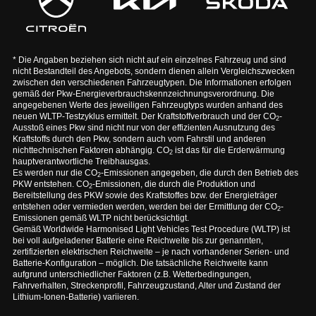
* Die Angaben beziehen sich nicht auf ein einzelnes Fahrzeug und sind
nicht Bestandteil des Angebots, sondern dienen allein Vergleichszwecken
zwischen den verschiedenen Fahrzeugtypen. Die Informationen erfolgen
gemäß der Pkw-Energieverbrauchskennzeichnungsverordnung. Die
angegebenen Werte des jeweiligen Fahrzeugtyps wurden anhand des
neuen WLTP-Testzyklus ermittelt. Der Kraftstoffverbrauch und der CO
-
2
Ausstoß eines Pkw sind nicht nur von der effizienten Ausnutzung des
Kraftstoffs durch den Pkw, sondern auch vom Fahrstil und anderen
nichttechnischen Faktoren abhängig. CO
ist das für die Erderwärmung
2
hauptverantwortliche Treibhausgas.
Es werden nur die CO
-Emissionen angegeben, die durch den Betrieb des
2
PKW entstehen. CO
-Emissionen, die durch die Produktion und
2
Bereitstellung des PKW sowie des Kraftstoffes bzw. der Energieträger
entstehen oder vermieden werden, werden bei der Ermittlung der CO
-
2
Emissionen gemäß WLTP nicht berücksichtigt.
Gemäß Worldwide Harmonised Light Vehicles Test Procedure (WLTP) ist
bei voll aufgeladener Batterie eine Reichweite bis zur genannten,
zertifizierten elektrischen Reichweite – je nach vorhandener Serien- und
Batterie-Konfiguration – möglich. Die tatsächliche Reichweite kann
aufgrund unterschiedlicher Faktoren (z.B. Wetterbedingungen,
Fahrverhalten, Streckenprofil, Fahrzeugzustand, Alter und Zustand der
Lithium-Ionen-Batterie) variieren.