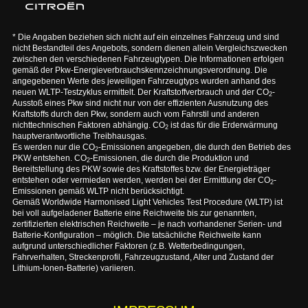
* Die Angaben beziehen sich nicht auf ein einzelnes Fahrzeug und sind
nicht Bestandteil des Angebots, sondern dienen allein Vergleichszwecken
zwischen den verschiedenen Fahrzeugtypen. Die Informationen erfolgen
gemäß der Pkw-Energieverbrauchskennzeichnungsverordnung. Die
angegebenen Werte des jeweiligen Fahrzeugtyps wurden anhand des
neuen WLTP-Testzyklus ermittelt. Der Kraftstoffverbrauch und der CO
-
2
Ausstoß eines Pkw sind nicht nur von der effizienten Ausnutzung des
Kraftstoffs durch den Pkw, sondern auch vom Fahrstil und anderen
nichttechnischen Faktoren abhängig. CO
ist das für die Erderwärmung
2
hauptverantwortliche Treibhausgas.
Es werden nur die CO
-Emissionen angegeben, die durch den Betrieb des
2
PKW entstehen. CO
-Emissionen, die durch die Produktion und
2
Bereitstellung des PKW sowie des Kraftstoffes bzw. der Energieträger
entstehen oder vermieden werden, werden bei der Ermittlung der CO
-
2
Emissionen gemäß WLTP nicht berücksichtigt.
Gemäß Worldwide Harmonised Light Vehicles Test Procedure (WLTP) ist
bei voll aufgeladener Batterie eine Reichweite bis zur genannten,
zertifizierten elektrischen Reichweite – je nach vorhandener Serien- und
Batterie-Konfiguration – möglich. Die tatsächliche Reichweite kann
aufgrund unterschiedlicher Faktoren (z.B. Wetterbedingungen,
Fahrverhalten, Streckenprofil, Fahrzeugzustand, Alter und Zustand der
Lithium-Ionen-Batterie) variieren.