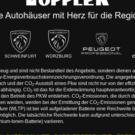
rzeug und sind nicht Bestandteil des Angebots, sondern dienen
Pkw-Energieverbrauchskennzeichnungsverordnung. Die angegeb
auch und der CO
-Ausstoß eines Pkw sind nicht nur von der effi
2
n abhängig. CO
ist das für die Erderwärmung hauptverantwortli
2
 den Betrieb des PKW entstehen. CO
-Emissionen, die durch d
2
eden werden, werden bei der Ermittlung der CO
-Emissionen gem
2
 (WLTP) ist bei voll aufgeladener Batterie eine Reichweite bis
 möglich. Die tatsächliche Reichweite kann aufgrund unterschie
hium-Ionen-Batterie) variieren.