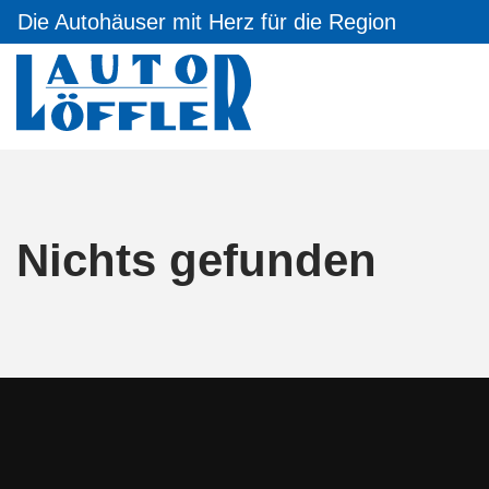
Die Autohäuser mit Herz für die Region
Nichts gefunden