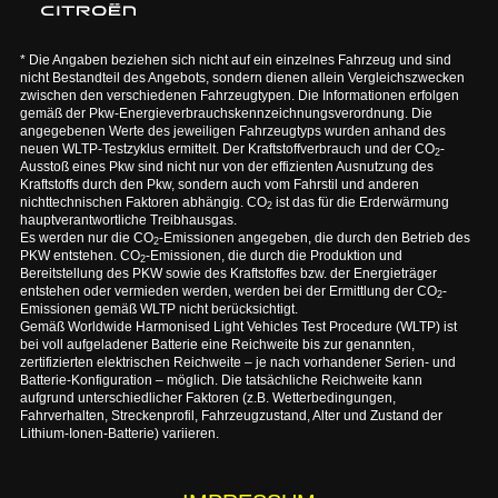
* Die Angaben beziehen sich nicht auf ein einzelnes Fahrzeug und sind
nicht Bestandteil des Angebots, sondern dienen allein Vergleichszwecken
zwischen den verschiedenen Fahrzeugtypen. Die Informationen erfolgen
gemäß der Pkw-Energieverbrauchskennzeichnungsverordnung. Die
angegebenen Werte des jeweiligen Fahrzeugtyps wurden anhand des
neuen WLTP-Testzyklus ermittelt. Der Kraftstoffverbrauch und der CO
-
2
Ausstoß eines Pkw sind nicht nur von der effizienten Ausnutzung des
Kraftstoffs durch den Pkw, sondern auch vom Fahrstil und anderen
nichttechnischen Faktoren abhängig. CO
ist das für die Erderwärmung
2
hauptverantwortliche Treibhausgas.
Es werden nur die CO
-Emissionen angegeben, die durch den Betrieb des
2
PKW entstehen. CO
-Emissionen, die durch die Produktion und
2
Bereitstellung des PKW sowie des Kraftstoffes bzw. der Energieträger
entstehen oder vermieden werden, werden bei der Ermittlung der CO
-
2
Emissionen gemäß WLTP nicht berücksichtigt.
Gemäß Worldwide Harmonised Light Vehicles Test Procedure (WLTP) ist
bei voll aufgeladener Batterie eine Reichweite bis zur genannten,
zertifizierten elektrischen Reichweite – je nach vorhandener Serien- und
Batterie-Konfiguration – möglich. Die tatsächliche Reichweite kann
aufgrund unterschiedlicher Faktoren (z.B. Wetterbedingungen,
Fahrverhalten, Streckenprofil, Fahrzeugzustand, Alter und Zustand der
Lithium-Ionen-Batterie) variieren.