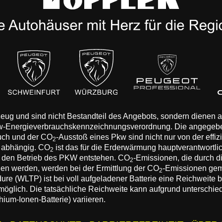
rzeug und sind nicht Bestandteil des Angebots, sondern dienen
Pkw-Energieverbrauchskennzeichnungsverordnung. Die angegeb
auch und der CO
-Ausstoß eines Pkw sind nicht nur von der effi
2
n abhängig. CO
ist das für die Erderwärmung hauptverantwortli
2
 den Betrieb des PKW entstehen. CO
-Emissionen, die durch d
2
eden werden, werden bei der Ermittlung der CO
-Emissionen gem
2
 (WLTP) ist bei voll aufgeladener Batterie eine Reichweite bis
 möglich. Die tatsächliche Reichweite kann aufgrund unterschie
hium-Ionen-Batterie) variieren.