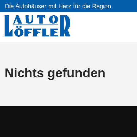
Die Autohäuser mit Herz für die Region
Nichts gefunden