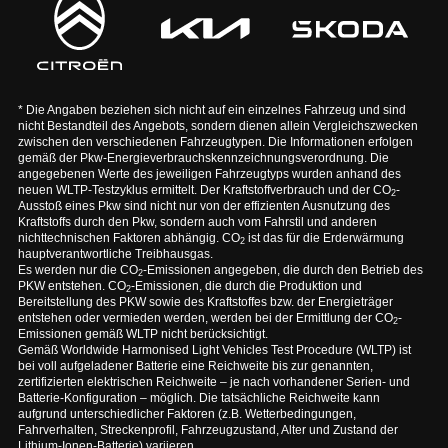
* Die Angaben beziehen sich nicht auf ein einzelnes Fahrzeug und sind
nicht Bestandteil des Angebots, sondern dienen allein Vergleichszwecken
zwischen den verschiedenen Fahrzeugtypen. Die Informationen erfolgen
gemäß der Pkw-Energieverbrauchskennzeichnungsverordnung. Die
angegebenen Werte des jeweiligen Fahrzeugtyps wurden anhand des
neuen WLTP-Testzyklus ermittelt. Der Kraftstoffverbrauch und der CO
-
2
Ausstoß eines Pkw sind nicht nur von der effizienten Ausnutzung des
Kraftstoffs durch den Pkw, sondern auch vom Fahrstil und anderen
nichttechnischen Faktoren abhängig. CO
ist das für die Erderwärmung
2
hauptverantwortliche Treibhausgas.
Es werden nur die CO
-Emissionen angegeben, die durch den Betrieb des
2
PKW entstehen. CO
-Emissionen, die durch die Produktion und
2
Bereitstellung des PKW sowie des Kraftstoffes bzw. der Energieträger
entstehen oder vermieden werden, werden bei der Ermittlung der CO
-
2
Emissionen gemäß WLTP nicht berücksichtigt.
Gemäß Worldwide Harmonised Light Vehicles Test Procedure (WLTP) ist
bei voll aufgeladener Batterie eine Reichweite bis zur genannten,
zertifizierten elektrischen Reichweite – je nach vorhandener Serien- und
Batterie-Konfiguration – möglich. Die tatsächliche Reichweite kann
aufgrund unterschiedlicher Faktoren (z.B. Wetterbedingungen,
Fahrverhalten, Streckenprofil, Fahrzeugzustand, Alter und Zustand der
Lithium-Ionen-Batterie) variieren.