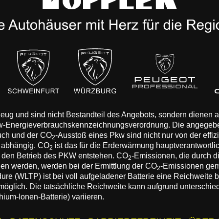
rzeug und sind nicht Bestandteil des Angebots, sondern dienen
Pkw-Energieverbrauchskennzeichnungsverordnung. Die angegeb
auch und der CO
-Ausstoß eines Pkw sind nicht nur von der effi
2
n abhängig. CO
ist das für die Erderwärmung hauptverantwortli
2
 den Betrieb des PKW entstehen. CO
-Emissionen, die durch d
2
eden werden, werden bei der Ermittlung der CO
-Emissionen gem
2
 (WLTP) ist bei voll aufgeladener Batterie eine Reichweite bis
 möglich. Die tatsächliche Reichweite kann aufgrund unterschie
hium-Ionen-Batterie) variieren.