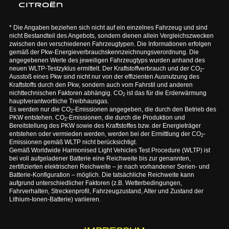
* Die Angaben beziehen sich nicht auf ein einzelnes Fahrzeug und sind
nicht Bestandteil des Angebots, sondern dienen allein Vergleichszwecken
zwischen den verschiedenen Fahrzeugtypen. Die Informationen erfolgen
gemäß der Pkw-Energieverbrauchskennzeichnungsverordnung. Die
angegebenen Werte des jeweiligen Fahrzeugtyps wurden anhand des
neuen WLTP-Testzyklus ermittelt. Der Kraftstoffverbrauch und der CO
-
2
Ausstoß eines Pkw sind nicht nur von der effizienten Ausnutzung des
Kraftstoffs durch den Pkw, sondern auch vom Fahrstil und anderen
nichttechnischen Faktoren abhängig. CO
ist das für die Erderwärmung
2
hauptverantwortliche Treibhausgas.
Es werden nur die CO
-Emissionen angegeben, die durch den Betrieb des
2
PKW entstehen. CO
-Emissionen, die durch die Produktion und
2
Bereitstellung des PKW sowie des Kraftstoffes bzw. der Energieträger
entstehen oder vermieden werden, werden bei der Ermittlung der CO
-
2
Emissionen gemäß WLTP nicht berücksichtigt.
Gemäß Worldwide Harmonised Light Vehicles Test Procedure (WLTP) ist
bei voll aufgeladener Batterie eine Reichweite bis zur genannten,
zertifizierten elektrischen Reichweite – je nach vorhandener Serien- und
Batterie-Konfiguration – möglich. Die tatsächliche Reichweite kann
aufgrund unterschiedlicher Faktoren (z.B. Wetterbedingungen,
Fahrverhalten, Streckenprofil, Fahrzeugzustand, Alter und Zustand der
Lithium-Ionen-Batterie) variieren.