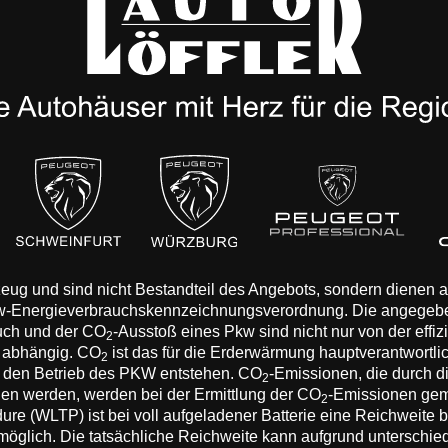
rzeug und sind nicht Bestandteil des Angebots, sondern dienen
Pkw-Energieverbrauchskennzeichnungsverordnung. Die angegeb
auch und der CO
-Ausstoß eines Pkw sind nicht nur von der effi
2
n abhängig. CO
ist das für die Erderwärmung hauptverantwortli
2
 den Betrieb des PKW entstehen. CO
-Emissionen, die durch d
2
eden werden, werden bei der Ermittlung der CO
-Emissionen gem
2
 (WLTP) ist bei voll aufgeladener Batterie eine Reichweite bis
 möglich. Die tatsächliche Reichweite kann aufgrund unterschie