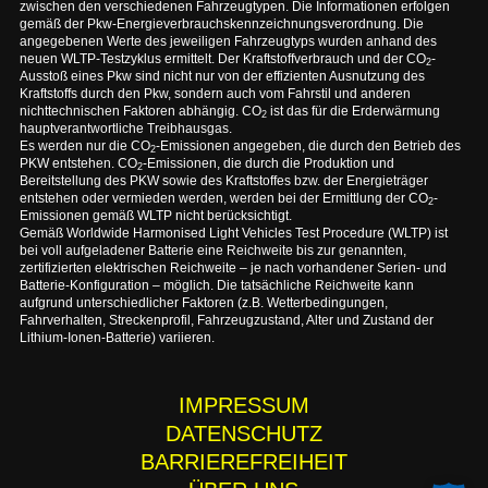
zwischen den verschiedenen Fahrzeugtypen. Die Informationen erfolgen
gemäß der Pkw-Energieverbrauchskennzeichnungsverordnung. Die
angegebenen Werte des jeweiligen Fahrzeugtyps wurden anhand des
neuen WLTP-Testzyklus ermittelt. Der Kraftstoffverbrauch und der CO
-
2
Ausstoß eines Pkw sind nicht nur von der effizienten Ausnutzung des
Kraftstoffs durch den Pkw, sondern auch vom Fahrstil und anderen
nichttechnischen Faktoren abhängig. CO
ist das für die Erderwärmung
2
hauptverantwortliche Treibhausgas.
Es werden nur die CO
-Emissionen angegeben, die durch den Betrieb des
2
PKW entstehen. CO
-Emissionen, die durch die Produktion und
2
Bereitstellung des PKW sowie des Kraftstoffes bzw. der Energieträger
entstehen oder vermieden werden, werden bei der Ermittlung der CO
-
2
Emissionen gemäß WLTP nicht berücksichtigt.
Gemäß Worldwide Harmonised Light Vehicles Test Procedure (WLTP) ist
bei voll aufgeladener Batterie eine Reichweite bis zur genannten,
zertifizierten elektrischen Reichweite – je nach vorhandener Serien- und
Batterie-Konfiguration – möglich. Die tatsächliche Reichweite kann
aufgrund unterschiedlicher Faktoren (z.B. Wetterbedingungen,
Fahrverhalten, Streckenprofil, Fahrzeugzustand, Alter und Zustand der
Lithium-Ionen-Batterie) variieren.
IMPRESSUM
DATENSCHUTZ
BARRIEREFREIHEIT