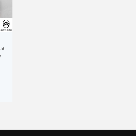
cht
n