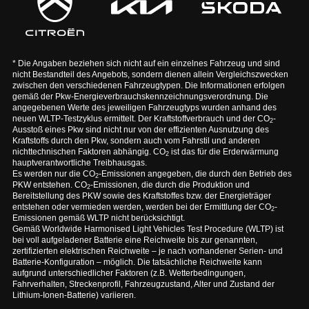
* Die Angaben beziehen sich nicht auf ein einzelnes Fahrzeug und sind
nicht Bestandteil des Angebots, sondern dienen allein Vergleichszwecken
zwischen den verschiedenen Fahrzeugtypen. Die Informationen erfolgen
gemäß der Pkw-Energieverbrauchskennzeichnungsverordnung. Die
angegebenen Werte des jeweiligen Fahrzeugtyps wurden anhand des
neuen WLTP-Testzyklus ermittelt. Der Kraftstoffverbrauch und der CO
-
2
Ausstoß eines Pkw sind nicht nur von der effizienten Ausnutzung des
Kraftstoffs durch den Pkw, sondern auch vom Fahrstil und anderen
nichttechnischen Faktoren abhängig. CO
ist das für die Erderwärmung
2
hauptverantwortliche Treibhausgas.
Es werden nur die CO
-Emissionen angegeben, die durch den Betrieb des
2
PKW entstehen. CO
-Emissionen, die durch die Produktion und
2
Bereitstellung des PKW sowie des Kraftstoffes bzw. der Energieträger
entstehen oder vermieden werden, werden bei der Ermittlung der CO
-
2
Emissionen gemäß WLTP nicht berücksichtigt.
Gemäß Worldwide Harmonised Light Vehicles Test Procedure (WLTP) ist
bei voll aufgeladener Batterie eine Reichweite bis zur genannten,
zertifizierten elektrischen Reichweite – je nach vorhandener Serien- und
Batterie-Konfiguration – möglich. Die tatsächliche Reichweite kann
aufgrund unterschiedlicher Faktoren (z.B. Wetterbedingungen,
Fahrverhalten, Streckenprofil, Fahrzeugzustand, Alter und Zustand der
Lithium-Ionen-Batterie) variieren.