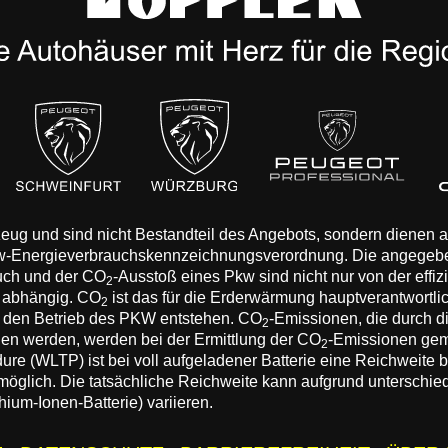
rzeug und sind nicht Bestandteil des Angebots, sondern dienen
Pkw-Energieverbrauchskennzeichnungsverordnung. Die angegeb
auch und der CO
-Ausstoß eines Pkw sind nicht nur von der effi
2
n abhängig. CO
ist das für die Erderwärmung hauptverantwortli
2
 den Betrieb des PKW entstehen. CO
-Emissionen, die durch d
2
eden werden, werden bei der Ermittlung der CO
-Emissionen gem
2
 (WLTP) ist bei voll aufgeladener Batterie eine Reichweite bis
 möglich. Die tatsächliche Reichweite kann aufgrund unterschie
hium-Ionen-Batterie) variieren.