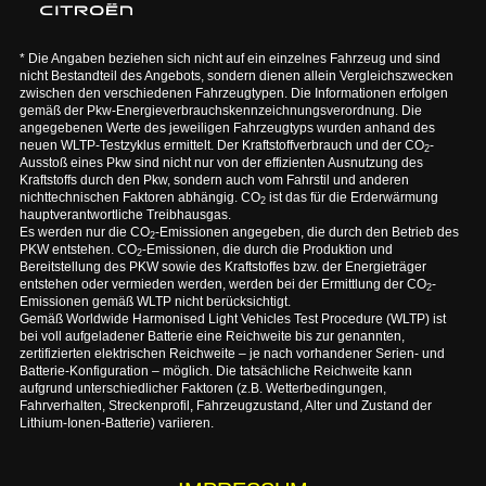
* Die Angaben beziehen sich nicht auf ein einzelnes Fahrzeug und sind
nicht Bestandteil des Angebots, sondern dienen allein Vergleichszwecken
zwischen den verschiedenen Fahrzeugtypen. Die Informationen erfolgen
gemäß der Pkw-Energieverbrauchskennzeichnungsverordnung. Die
angegebenen Werte des jeweiligen Fahrzeugtyps wurden anhand des
neuen WLTP-Testzyklus ermittelt. Der Kraftstoffverbrauch und der CO
-
2
Ausstoß eines Pkw sind nicht nur von der effizienten Ausnutzung des
Kraftstoffs durch den Pkw, sondern auch vom Fahrstil und anderen
nichttechnischen Faktoren abhängig. CO
ist das für die Erderwärmung
2
hauptverantwortliche Treibhausgas.
Es werden nur die CO
-Emissionen angegeben, die durch den Betrieb des
2
PKW entstehen. CO
-Emissionen, die durch die Produktion und
2
Bereitstellung des PKW sowie des Kraftstoffes bzw. der Energieträger
entstehen oder vermieden werden, werden bei der Ermittlung der CO
-
2
Emissionen gemäß WLTP nicht berücksichtigt.
Gemäß Worldwide Harmonised Light Vehicles Test Procedure (WLTP) ist
bei voll aufgeladener Batterie eine Reichweite bis zur genannten,
zertifizierten elektrischen Reichweite – je nach vorhandener Serien- und
Batterie-Konfiguration – möglich. Die tatsächliche Reichweite kann
aufgrund unterschiedlicher Faktoren (z.B. Wetterbedingungen,
Fahrverhalten, Streckenprofil, Fahrzeugzustand, Alter und Zustand der
Lithium-Ionen-Batterie) variieren.