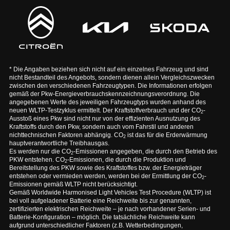
* Die Angaben beziehen sich nicht auf ein einzelnes Fahrzeug und sind
nicht Bestandteil des Angebots, sondern dienen allein Vergleichszwecken
zwischen den verschiedenen Fahrzeugtypen. Die Informationen erfolgen
gemäß der Pkw-Energieverbrauchskennzeichnungsverordnung. Die
angegebenen Werte des jeweiligen Fahrzeugtyps wurden anhand des
neuen WLTP-Testzyklus ermittelt. Der Kraftstoffverbrauch und der CO
-
2
Ausstoß eines Pkw sind nicht nur von der effizienten Ausnutzung des
Kraftstoffs durch den Pkw, sondern auch vom Fahrstil und anderen
nichttechnischen Faktoren abhängig. CO
ist das für die Erderwärmung
2
hauptverantwortliche Treibhausgas.
Es werden nur die CO
-Emissionen angegeben, die durch den Betrieb des
2
PKW entstehen. CO
-Emissionen, die durch die Produktion und
2
Bereitstellung des PKW sowie des Kraftstoffes bzw. der Energieträger
entstehen oder vermieden werden, werden bei der Ermittlung der CO
-
2
Emissionen gemäß WLTP nicht berücksichtigt.
Gemäß Worldwide Harmonised Light Vehicles Test Procedure (WLTP) ist
bei voll aufgeladener Batterie eine Reichweite bis zur genannten,
zertifizierten elektrischen Reichweite – je nach vorhandener Serien- und
Batterie-Konfiguration – möglich. Die tatsächliche Reichweite kann
aufgrund unterschiedlicher Faktoren (z.B. Wetterbedingungen,