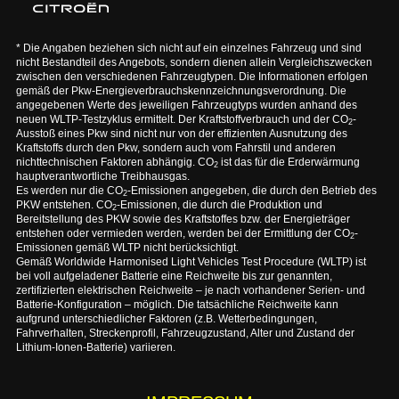
* Die Angaben beziehen sich nicht auf ein einzelnes Fahrzeug und sind
nicht Bestandteil des Angebots, sondern dienen allein Vergleichszwecken
zwischen den verschiedenen Fahrzeugtypen. Die Informationen erfolgen
gemäß der Pkw-Energieverbrauchskennzeichnungsverordnung. Die
angegebenen Werte des jeweiligen Fahrzeugtyps wurden anhand des
neuen WLTP-Testzyklus ermittelt. Der Kraftstoffverbrauch und der CO
-
2
Ausstoß eines Pkw sind nicht nur von der effizienten Ausnutzung des
Kraftstoffs durch den Pkw, sondern auch vom Fahrstil und anderen
nichttechnischen Faktoren abhängig. CO
ist das für die Erderwärmung
2
hauptverantwortliche Treibhausgas.
Es werden nur die CO
-Emissionen angegeben, die durch den Betrieb des
2
PKW entstehen. CO
-Emissionen, die durch die Produktion und
2
Bereitstellung des PKW sowie des Kraftstoffes bzw. der Energieträger
entstehen oder vermieden werden, werden bei der Ermittlung der CO
-
2
Emissionen gemäß WLTP nicht berücksichtigt.
Gemäß Worldwide Harmonised Light Vehicles Test Procedure (WLTP) ist
bei voll aufgeladener Batterie eine Reichweite bis zur genannten,
zertifizierten elektrischen Reichweite – je nach vorhandener Serien- und
Batterie-Konfiguration – möglich. Die tatsächliche Reichweite kann
aufgrund unterschiedlicher Faktoren (z.B. Wetterbedingungen,
Fahrverhalten, Streckenprofil, Fahrzeugzustand, Alter und Zustand der
Lithium-Ionen-Batterie) variieren.