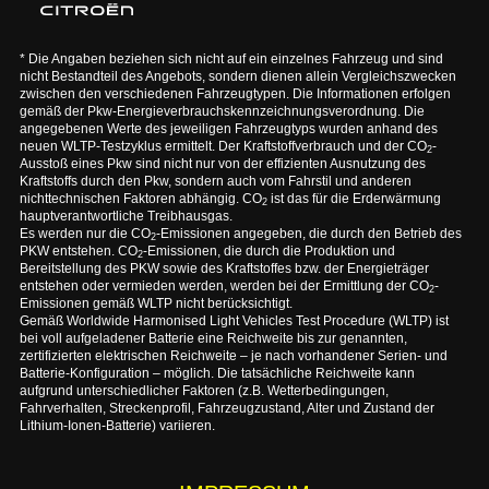
* Die Angaben beziehen sich nicht auf ein einzelnes Fahrzeug und sind
nicht Bestandteil des Angebots, sondern dienen allein Vergleichszwecken
zwischen den verschiedenen Fahrzeugtypen. Die Informationen erfolgen
gemäß der Pkw-Energieverbrauchskennzeichnungsverordnung. Die
angegebenen Werte des jeweiligen Fahrzeugtyps wurden anhand des
neuen WLTP-Testzyklus ermittelt. Der Kraftstoffverbrauch und der CO
-
2
Ausstoß eines Pkw sind nicht nur von der effizienten Ausnutzung des
Kraftstoffs durch den Pkw, sondern auch vom Fahrstil und anderen
nichttechnischen Faktoren abhängig. CO
ist das für die Erderwärmung
2
hauptverantwortliche Treibhausgas.
Es werden nur die CO
-Emissionen angegeben, die durch den Betrieb des
2
PKW entstehen. CO
-Emissionen, die durch die Produktion und
2
Bereitstellung des PKW sowie des Kraftstoffes bzw. der Energieträger
entstehen oder vermieden werden, werden bei der Ermittlung der CO
-
2
Emissionen gemäß WLTP nicht berücksichtigt.
Gemäß Worldwide Harmonised Light Vehicles Test Procedure (WLTP) ist
bei voll aufgeladener Batterie eine Reichweite bis zur genannten,
zertifizierten elektrischen Reichweite – je nach vorhandener Serien- und
Batterie-Konfiguration – möglich. Die tatsächliche Reichweite kann
aufgrund unterschiedlicher Faktoren (z.B. Wetterbedingungen,
Fahrverhalten, Streckenprofil, Fahrzeugzustand, Alter und Zustand der
Lithium-Ionen-Batterie) variieren.