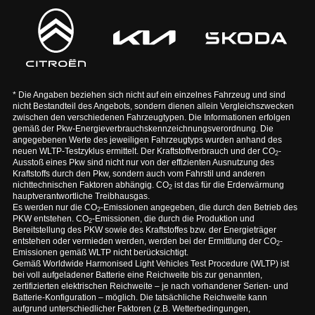
* Die Angaben beziehen sich nicht auf ein einzelnes Fahrzeug und sind
nicht Bestandteil des Angebots, sondern dienen allein Vergleichszwecken
zwischen den verschiedenen Fahrzeugtypen. Die Informationen erfolgen
gemäß der Pkw-Energieverbrauchskennzeichnungsverordnung. Die
angegebenen Werte des jeweiligen Fahrzeugtyps wurden anhand des
neuen WLTP-Testzyklus ermittelt. Der Kraftstoffverbrauch und der CO
-
2
Ausstoß eines Pkw sind nicht nur von der effizienten Ausnutzung des
Kraftstoffs durch den Pkw, sondern auch vom Fahrstil und anderen
nichttechnischen Faktoren abhängig. CO
ist das für die Erderwärmung
2
hauptverantwortliche Treibhausgas.
Es werden nur die CO
-Emissionen angegeben, die durch den Betrieb des
2
PKW entstehen. CO
-Emissionen, die durch die Produktion und
2
Bereitstellung des PKW sowie des Kraftstoffes bzw. der Energieträger
entstehen oder vermieden werden, werden bei der Ermittlung der CO
-
2
Emissionen gemäß WLTP nicht berücksichtigt.
Gemäß Worldwide Harmonised Light Vehicles Test Procedure (WLTP) ist
bei voll aufgeladener Batterie eine Reichweite bis zur genannten,
zertifizierten elektrischen Reichweite – je nach vorhandener Serien- und
Batterie-Konfiguration – möglich. Die tatsächliche Reichweite kann
aufgrund unterschiedlicher Faktoren (z.B. Wetterbedingungen,