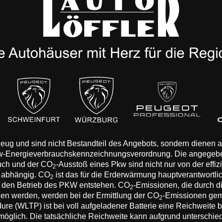
rzeug und sind nicht Bestandteil des Angebots, sondern dienen
Pkw-Energieverbrauchskennzeichnungsverordnung. Die angegeb
auch und der CO
-Ausstoß eines Pkw sind nicht nur von der effi
2
n abhängig. CO
ist das für die Erderwärmung hauptverantwortli
2
 den Betrieb des PKW entstehen. CO
-Emissionen, die durch d
2
eden werden, werden bei der Ermittlung der CO
-Emissionen gem
2
 (WLTP) ist bei voll aufgeladener Batterie eine Reichweite bis
 möglich. Die tatsächliche Reichweite kann aufgrund unterschie