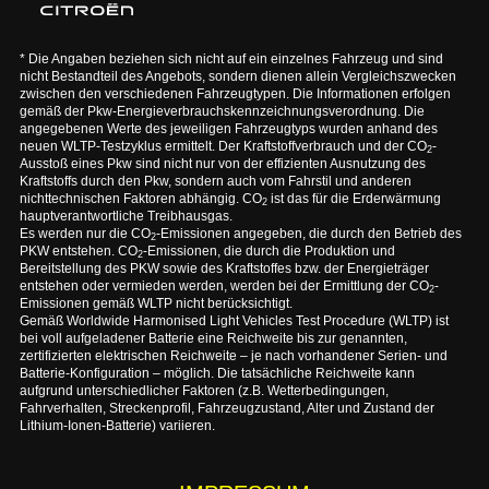
* Die Angaben beziehen sich nicht auf ein einzelnes Fahrzeug und sind
nicht Bestandteil des Angebots, sondern dienen allein Vergleichszwecken
zwischen den verschiedenen Fahrzeugtypen. Die Informationen erfolgen
gemäß der Pkw-Energieverbrauchskennzeichnungsverordnung. Die
angegebenen Werte des jeweiligen Fahrzeugtyps wurden anhand des
neuen WLTP-Testzyklus ermittelt. Der Kraftstoffverbrauch und der CO
-
2
Ausstoß eines Pkw sind nicht nur von der effizienten Ausnutzung des
Kraftstoffs durch den Pkw, sondern auch vom Fahrstil und anderen
nichttechnischen Faktoren abhängig. CO
ist das für die Erderwärmung
2
hauptverantwortliche Treibhausgas.
Es werden nur die CO
-Emissionen angegeben, die durch den Betrieb des
2
PKW entstehen. CO
-Emissionen, die durch die Produktion und
2
Bereitstellung des PKW sowie des Kraftstoffes bzw. der Energieträger
entstehen oder vermieden werden, werden bei der Ermittlung der CO
-
2
Emissionen gemäß WLTP nicht berücksichtigt.
Gemäß Worldwide Harmonised Light Vehicles Test Procedure (WLTP) ist
bei voll aufgeladener Batterie eine Reichweite bis zur genannten,
zertifizierten elektrischen Reichweite – je nach vorhandener Serien- und
Batterie-Konfiguration – möglich. Die tatsächliche Reichweite kann
aufgrund unterschiedlicher Faktoren (z.B. Wetterbedingungen,
Fahrverhalten, Streckenprofil, Fahrzeugzustand, Alter und Zustand der
Lithium-Ionen-Batterie) variieren.