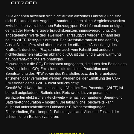
* Die Angaben beziehen sich nicht auf ein einzelnes Fahrzeug und sind
nicht Bestandteil des Angebots, sondern dienen allein Vergleichszwecken
zwischen den verschiedenen Fahrzeugtypen. Die Informationen erfolgen
gemäß der Pkw-Energieverbrauchskennzeichnungsverordnung. Die
angegebenen Werte des jeweiligen Fahrzeugtyps wurden anhand des
neuen WLTP-Testzyklus ermittelt. Der Kraftstoffverbrauch und der CO
-
2
Ausstoß eines Pkw sind nicht nur von der effizienten Ausnutzung des
Kraftstoffs durch den Pkw, sondern auch vom Fahrstil und anderen
nichttechnischen Faktoren abhängig. CO
ist das für die Erderwärmung
2
hauptverantwortliche Treibhausgas.
Es werden nur die CO
-Emissionen angegeben, die durch den Betrieb des
2
PKW entstehen. CO
-Emissionen, die durch die Produktion und
2
Bereitstellung des PKW sowie des Kraftstoffes bzw. der Energieträger
entstehen oder vermieden werden, werden bei der Ermittlung der CO
-
2
Emissionen gemäß WLTP nicht berücksichtigt.
Gemäß Worldwide Harmonised Light Vehicles Test Procedure (WLTP) ist
bei voll aufgeladener Batterie eine Reichweite bis zur genannten,
zertifizierten elektrischen Reichweite – je nach vorhandener Serien- und
Batterie-Konfiguration – möglich. Die tatsächliche Reichweite kann
aufgrund unterschiedlicher Faktoren (z.B. Wetterbedingungen,
Fahrverhalten, Streckenprofil, Fahrzeugzustand, Alter und Zustand der
Lithium-Ionen-Batterie) variieren.