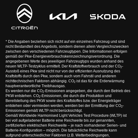
* Die Angaben beziehen sich nicht auf ein einzelnes Fahrzeug und sind
nicht Bestandteil des Angebots, sondern dienen allein Vergleichszwecken
zwischen den verschiedenen Fahrzeugtypen. Die Informationen erfolgen
gemäß der Pkw-Energieverbrauchskennzeichnungsverordnung. Die
angegebenen Werte des jeweiligen Fahrzeugtyps wurden anhand des
neuen WLTP-Testzyklus ermittelt. Der Kraftstoffverbrauch und der CO
-
2
Ausstoß eines Pkw sind nicht nur von der effizienten Ausnutzung des
Kraftstoffs durch den Pkw, sondern auch vom Fahrstil und anderen
nichttechnischen Faktoren abhängig. CO
ist das für die Erderwärmung
2
hauptverantwortliche Treibhausgas.
Es werden nur die CO
-Emissionen angegeben, die durch den Betrieb des
2
PKW entstehen. CO
-Emissionen, die durch die Produktion und
2
Bereitstellung des PKW sowie des Kraftstoffes bzw. der Energieträger
entstehen oder vermieden werden, werden bei der Ermittlung der CO
-
2
Emissionen gemäß WLTP nicht berücksichtigt.
Gemäß Worldwide Harmonised Light Vehicles Test Procedure (WLTP) ist
bei voll aufgeladener Batterie eine Reichweite bis zur genannten,
zertifizierten elektrischen Reichweite – je nach vorhandener Serien- und
Batterie-Konfiguration – möglich. Die tatsächliche Reichweite kann
aufgrund unterschiedlicher Faktoren (z.B. Wetterbedingungen,