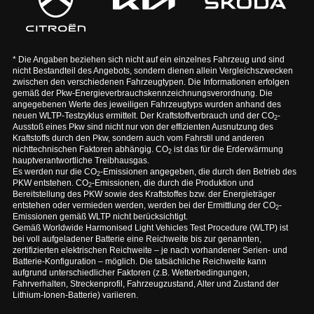
* Die Angaben beziehen sich nicht auf ein einzelnes Fahrzeug und sind
nicht Bestandteil des Angebots, sondern dienen allein Vergleichszwecken
zwischen den verschiedenen Fahrzeugtypen. Die Informationen erfolgen
gemäß der Pkw-Energieverbrauchskennzeichnungsverordnung. Die
angegebenen Werte des jeweiligen Fahrzeugtyps wurden anhand des
neuen WLTP-Testzyklus ermittelt. Der Kraftstoffverbrauch und der CO
-
2
Ausstoß eines Pkw sind nicht nur von der effizienten Ausnutzung des
Kraftstoffs durch den Pkw, sondern auch vom Fahrstil und anderen
nichttechnischen Faktoren abhängig. CO
ist das für die Erderwärmung
2
hauptverantwortliche Treibhausgas.
Es werden nur die CO
-Emissionen angegeben, die durch den Betrieb des
2
PKW entstehen. CO
-Emissionen, die durch die Produktion und
2
Bereitstellung des PKW sowie des Kraftstoffes bzw. der Energieträger
entstehen oder vermieden werden, werden bei der Ermittlung der CO
-
2
Emissionen gemäß WLTP nicht berücksichtigt.
Gemäß Worldwide Harmonised Light Vehicles Test Procedure (WLTP) ist
bei voll aufgeladener Batterie eine Reichweite bis zur genannten,
zertifizierten elektrischen Reichweite – je nach vorhandener Serien- und
Batterie-Konfiguration – möglich. Die tatsächliche Reichweite kann
aufgrund unterschiedlicher Faktoren (z.B. Wetterbedingungen,
Fahrverhalten, Streckenprofil, Fahrzeugzustand, Alter und Zustand der
Lithium-Ionen-Batterie) variieren.