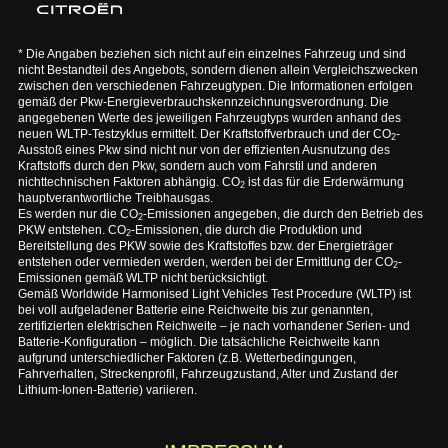
* Die Angaben beziehen sich nicht auf ein einzelnes Fahrzeug und sind
nicht Bestandteil des Angebots, sondern dienen allein Vergleichszwecken
zwischen den verschiedenen Fahrzeugtypen. Die Informationen erfolgen
gemäß der Pkw-Energieverbrauchskennzeichnungsverordnung. Die
angegebenen Werte des jeweiligen Fahrzeugtyps wurden anhand des
neuen WLTP-Testzyklus ermittelt. Der Kraftstoffverbrauch und der CO
-
2
Ausstoß eines Pkw sind nicht nur von der effizienten Ausnutzung des
Kraftstoffs durch den Pkw, sondern auch vom Fahrstil und anderen
nichttechnischen Faktoren abhängig. CO
ist das für die Erderwärmung
2
hauptverantwortliche Treibhausgas.
Es werden nur die CO
-Emissionen angegeben, die durch den Betrieb des
2
PKW entstehen. CO
-Emissionen, die durch die Produktion und
2
Bereitstellung des PKW sowie des Kraftstoffes bzw. der Energieträger
entstehen oder vermieden werden, werden bei der Ermittlung der CO
-
2
Emissionen gemäß WLTP nicht berücksichtigt.
Gemäß Worldwide Harmonised Light Vehicles Test Procedure (WLTP) ist
bei voll aufgeladener Batterie eine Reichweite bis zur genannten,
zertifizierten elektrischen Reichweite – je nach vorhandener Serien- und
Batterie-Konfiguration – möglich. Die tatsächliche Reichweite kann
aufgrund unterschiedlicher Faktoren (z.B. Wetterbedingungen,
Fahrverhalten, Streckenprofil, Fahrzeugzustand, Alter und Zustand der
Lithium-Ionen-Batterie) variieren.