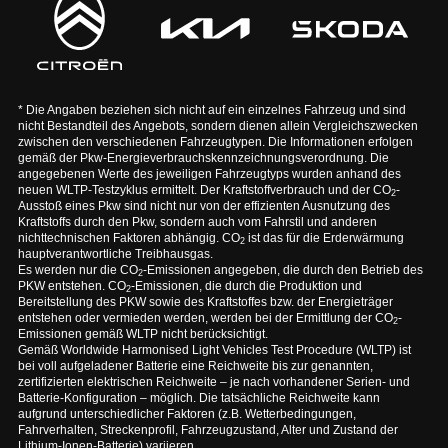
* Die Angaben beziehen sich nicht auf ein einzelnes Fahrzeug und sind
nicht Bestandteil des Angebots, sondern dienen allein Vergleichszwecken
zwischen den verschiedenen Fahrzeugtypen. Die Informationen erfolgen
gemäß der Pkw-Energieverbrauchskennzeichnungsverordnung. Die
angegebenen Werte des jeweiligen Fahrzeugtyps wurden anhand des
neuen WLTP-Testzyklus ermittelt. Der Kraftstoffverbrauch und der CO
-
2
Ausstoß eines Pkw sind nicht nur von der effizienten Ausnutzung des
Kraftstoffs durch den Pkw, sondern auch vom Fahrstil und anderen
nichttechnischen Faktoren abhängig. CO
ist das für die Erderwärmung
2
hauptverantwortliche Treibhausgas.
Es werden nur die CO
-Emissionen angegeben, die durch den Betrieb des
2
PKW entstehen. CO
-Emissionen, die durch die Produktion und
2
Bereitstellung des PKW sowie des Kraftstoffes bzw. der Energieträger
entstehen oder vermieden werden, werden bei der Ermittlung der CO
-
2
Emissionen gemäß WLTP nicht berücksichtigt.
Gemäß Worldwide Harmonised Light Vehicles Test Procedure (WLTP) ist
bei voll aufgeladener Batterie eine Reichweite bis zur genannten,
zertifizierten elektrischen Reichweite – je nach vorhandener Serien- und
Batterie-Konfiguration – möglich. Die tatsächliche Reichweite kann
aufgrund unterschiedlicher Faktoren (z.B. Wetterbedingungen,
Fahrverhalten, Streckenprofil, Fahrzeugzustand, Alter und Zustand der
Lithium-Ionen-Batterie) variieren.