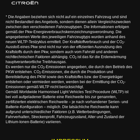
* Die Angaben beziehen sich nicht auf ein einzelnes Fahrzeug und sind
nicht Bestandteil des Angebots, sondern dienen allein Vergleichszwecken
zwischen den verschiedenen Fahrzeugtypen. Die Informationen erfolgen
gemäß der Pkw-Energieverbrauchskennzeichnungsverordnung. Die
angegebenen Werte des jeweiligen Fahrzeugtyps wurden anhand des
neuen WLTP-Testzyklus ermittelt. Der Kraftstoffverbrauch und der CO
-
2
Ausstoß eines Pkw sind nicht nur von der effizienten Ausnutzung des
Kraftstoffs durch den Pkw, sondern auch vom Fahrstil und anderen
nichttechnischen Faktoren abhängig. CO
ist das für die Erderwärmung
2
hauptverantwortliche Treibhausgas.
Es werden nur die CO
-Emissionen angegeben, die durch den Betrieb des
2
PKW entstehen. CO
-Emissionen, die durch die Produktion und
2
Bereitstellung des PKW sowie des Kraftstoffes bzw. der Energieträger
entstehen oder vermieden werden, werden bei der Ermittlung der CO
-
2
Emissionen gemäß WLTP nicht berücksichtigt.
Gemäß Worldwide Harmonised Light Vehicles Test Procedure (WLTP) ist
bei voll aufgeladener Batterie eine Reichweite bis zur genannten,
zertifizierten elektrischen Reichweite – je nach vorhandener Serien- und
Batterie-Konfiguration – möglich. Die tatsächliche Reichweite kann
aufgrund unterschiedlicher Faktoren (z.B. Wetterbedingungen,
Fahrverhalten, Streckenprofil, Fahrzeugzustand, Alter und Zustand der
Lithium-Ionen-Batterie) variieren.