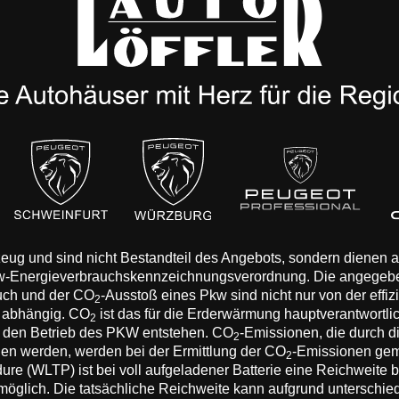
rzeug und sind nicht Bestandteil des Angebots, sondern dienen
Pkw-Energieverbrauchskennzeichnungsverordnung. Die angegeb
auch und der CO
-Ausstoß eines Pkw sind nicht nur von der effi
2
n abhängig. CO
ist das für die Erderwärmung hauptverantwortli
2
 den Betrieb des PKW entstehen. CO
-Emissionen, die durch d
2
eden werden, werden bei der Ermittlung der CO
-Emissionen gem
2
 (WLTP) ist bei voll aufgeladener Batterie eine Reichweite bis
 möglich. Die tatsächliche Reichweite kann aufgrund unterschie