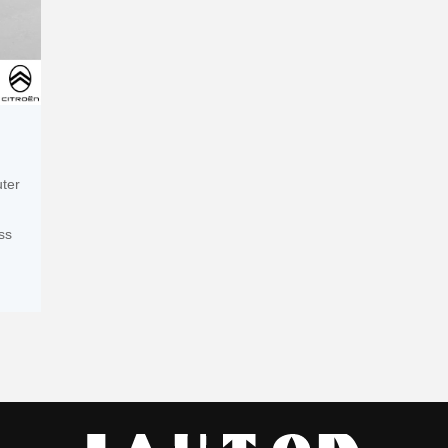
uter
ss