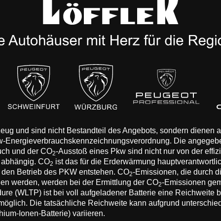
rzeug und sind nicht Bestandteil des Angebots, sondern dienen
Pkw-Energieverbrauchskennzeichnungsverordnung. Die angegeb
auch und der CO
-Ausstoß eines Pkw sind nicht nur von der effi
2
n abhängig. CO
ist das für die Erderwärmung hauptverantwortli
2
 den Betrieb des PKW entstehen. CO
-Emissionen, die durch d
2
eden werden, werden bei der Ermittlung der CO
-Emissionen gem
2
 (WLTP) ist bei voll aufgeladener Batterie eine Reichweite bis
 möglich. Die tatsächliche Reichweite kann aufgrund unterschie
hium-Ionen-Batterie) variieren.