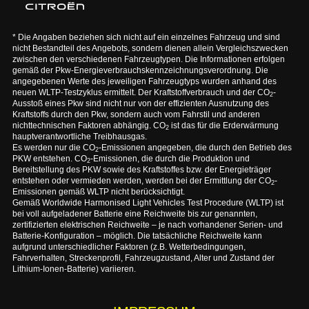
* Die Angaben beziehen sich nicht auf ein einzelnes Fahrzeug und sind
nicht Bestandteil des Angebots, sondern dienen allein Vergleichszwecken
zwischen den verschiedenen Fahrzeugtypen. Die Informationen erfolgen
gemäß der Pkw-Energieverbrauchskennzeichnungsverordnung. Die
angegebenen Werte des jeweiligen Fahrzeugtyps wurden anhand des
neuen WLTP-Testzyklus ermittelt. Der Kraftstoffverbrauch und der CO
-
2
Ausstoß eines Pkw sind nicht nur von der effizienten Ausnutzung des
Kraftstoffs durch den Pkw, sondern auch vom Fahrstil und anderen
nichttechnischen Faktoren abhängig. CO
ist das für die Erderwärmung
2
hauptverantwortliche Treibhausgas.
Es werden nur die CO
-Emissionen angegeben, die durch den Betrieb des
2
PKW entstehen. CO
-Emissionen, die durch die Produktion und
2
Bereitstellung des PKW sowie des Kraftstoffes bzw. der Energieträger
entstehen oder vermieden werden, werden bei der Ermittlung der CO
-
2
Emissionen gemäß WLTP nicht berücksichtigt.
Gemäß Worldwide Harmonised Light Vehicles Test Procedure (WLTP) ist
bei voll aufgeladener Batterie eine Reichweite bis zur genannten,
zertifizierten elektrischen Reichweite – je nach vorhandener Serien- und
Batterie-Konfiguration – möglich. Die tatsächliche Reichweite kann
aufgrund unterschiedlicher Faktoren (z.B. Wetterbedingungen,
Fahrverhalten, Streckenprofil, Fahrzeugzustand, Alter und Zustand der
Lithium-Ionen-Batterie) variieren.