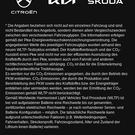
* Die Angaben beziehen sich nicht auf ein einzelnes Fahrzeug und sind
nicht Bestandteil des Angebots, sondern dienen allein Vergleichszwecken
zwischen den verschiedenen Fahrzeugtypen. Die Informationen erfolgen
gemäß der Pkw-Energieverbrauchskennzeichnungsverordnung. Die
angegebenen Werte des jeweiligen Fahrzeugtyps wurden anhand des
neuen WLTP-Testzyklus ermittelt. Der Kraftstoffverbrauch und der CO
-
2
Ausstoß eines Pkw sind nicht nur von der effizienten Ausnutzung des
Kraftstoffs durch den Pkw, sondern auch vom Fahrstil und anderen
nichttechnischen Faktoren abhängig. CO
ist das für die Erderwärmung
2
hauptverantwortliche Treibhausgas.
Es werden nur die CO
-Emissionen angegeben, die durch den Betrieb des
2
PKW entstehen. CO
-Emissionen, die durch die Produktion und
2
Bereitstellung des PKW sowie des Kraftstoffes bzw. der Energieträger
entstehen oder vermieden werden, werden bei der Ermittlung der CO
-
2
Emissionen gemäß WLTP nicht berücksichtigt.
Gemäß Worldwide Harmonised Light Vehicles Test Procedure (WLTP) ist
bei voll aufgeladener Batterie eine Reichweite bis zur genannten,
zertifizierten elektrischen Reichweite – je nach vorhandener Serien- und
Batterie-Konfiguration – möglich. Die tatsächliche Reichweite kann
aufgrund unterschiedlicher Faktoren (z.B. Wetterbedingungen,
Fahrverhalten, Streckenprofil, Fahrzeugzustand, Alter und Zustand der
Lithium-Ionen-Batterie) variieren.