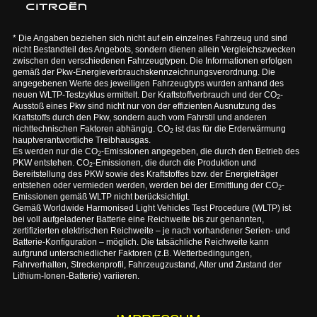
* Die Angaben beziehen sich nicht auf ein einzelnes Fahrzeug und sind
nicht Bestandteil des Angebots, sondern dienen allein Vergleichszwecken
zwischen den verschiedenen Fahrzeugtypen. Die Informationen erfolgen
gemäß der Pkw-Energieverbrauchskennzeichnungsverordnung. Die
angegebenen Werte des jeweiligen Fahrzeugtyps wurden anhand des
neuen WLTP-Testzyklus ermittelt. Der Kraftstoffverbrauch und der CO
-
2
Ausstoß eines Pkw sind nicht nur von der effizienten Ausnutzung des
Kraftstoffs durch den Pkw, sondern auch vom Fahrstil und anderen
nichttechnischen Faktoren abhängig. CO
ist das für die Erderwärmung
2
hauptverantwortliche Treibhausgas.
Es werden nur die CO
-Emissionen angegeben, die durch den Betrieb des
2
PKW entstehen. CO
-Emissionen, die durch die Produktion und
2
Bereitstellung des PKW sowie des Kraftstoffes bzw. der Energieträger
entstehen oder vermieden werden, werden bei der Ermittlung der CO
-
2
Emissionen gemäß WLTP nicht berücksichtigt.
Gemäß Worldwide Harmonised Light Vehicles Test Procedure (WLTP) ist
bei voll aufgeladener Batterie eine Reichweite bis zur genannten,
zertifizierten elektrischen Reichweite – je nach vorhandener Serien- und
Batterie-Konfiguration – möglich. Die tatsächliche Reichweite kann
aufgrund unterschiedlicher Faktoren (z.B. Wetterbedingungen,
Fahrverhalten, Streckenprofil, Fahrzeugzustand, Alter und Zustand der
Lithium-Ionen-Batterie) variieren.