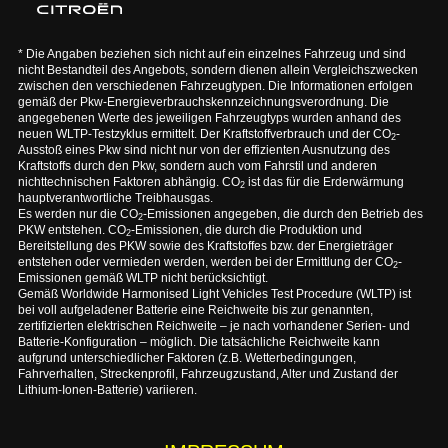
* Die Angaben beziehen sich nicht auf ein einzelnes Fahrzeug und sind
nicht Bestandteil des Angebots, sondern dienen allein Vergleichszwecken
zwischen den verschiedenen Fahrzeugtypen. Die Informationen erfolgen
gemäß der Pkw-Energieverbrauchskennzeichnungsverordnung. Die
angegebenen Werte des jeweiligen Fahrzeugtyps wurden anhand des
neuen WLTP-Testzyklus ermittelt. Der Kraftstoffverbrauch und der CO
-
2
Ausstoß eines Pkw sind nicht nur von der effizienten Ausnutzung des
Kraftstoffs durch den Pkw, sondern auch vom Fahrstil und anderen
nichttechnischen Faktoren abhängig. CO
ist das für die Erderwärmung
2
hauptverantwortliche Treibhausgas.
Es werden nur die CO
-Emissionen angegeben, die durch den Betrieb des
2
PKW entstehen. CO
-Emissionen, die durch die Produktion und
2
Bereitstellung des PKW sowie des Kraftstoffes bzw. der Energieträger
entstehen oder vermieden werden, werden bei der Ermittlung der CO
-
2
Emissionen gemäß WLTP nicht berücksichtigt.
Gemäß Worldwide Harmonised Light Vehicles Test Procedure (WLTP) ist
bei voll aufgeladener Batterie eine Reichweite bis zur genannten,
zertifizierten elektrischen Reichweite – je nach vorhandener Serien- und
Batterie-Konfiguration – möglich. Die tatsächliche Reichweite kann
aufgrund unterschiedlicher Faktoren (z.B. Wetterbedingungen,
Fahrverhalten, Streckenprofil, Fahrzeugzustand, Alter und Zustand der
Lithium-Ionen-Batterie) variieren.