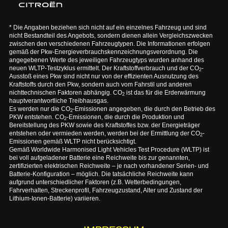
* Die Angaben beziehen sich nicht auf ein einzelnes Fahrzeug und sind
nicht Bestandteil des Angebots, sondern dienen allein Vergleichszwecken
zwischen den verschiedenen Fahrzeugtypen. Die Informationen erfolgen
gemäß der Pkw-Energieverbrauchskennzeichnungsverordnung. Die
angegebenen Werte des jeweiligen Fahrzeugtyps wurden anhand des
neuen WLTP-Testzyklus ermittelt. Der Kraftstoffverbrauch und der CO
-
2
Ausstoß eines Pkw sind nicht nur von der effizienten Ausnutzung des
Kraftstoffs durch den Pkw, sondern auch vom Fahrstil und anderen
nichttechnischen Faktoren abhängig. CO
ist das für die Erderwärmung
2
hauptverantwortliche Treibhausgas.
Es werden nur die CO
-Emissionen angegeben, die durch den Betrieb des
2
PKW entstehen. CO
-Emissionen, die durch die Produktion und
2
Bereitstellung des PKW sowie des Kraftstoffes bzw. der Energieträger
entstehen oder vermieden werden, werden bei der Ermittlung der CO
-
2
Emissionen gemäß WLTP nicht berücksichtigt.
Gemäß Worldwide Harmonised Light Vehicles Test Procedure (WLTP) ist
bei voll aufgeladener Batterie eine Reichweite bis zur genannten,
zertifizierten elektrischen Reichweite – je nach vorhandener Serien- und
Batterie-Konfiguration – möglich. Die tatsächliche Reichweite kann
aufgrund unterschiedlicher Faktoren (z.B. Wetterbedingungen,
Fahrverhalten, Streckenprofil, Fahrzeugzustand, Alter und Zustand der
Lithium-Ionen-Batterie) variieren.